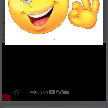
ème
Vous êtes le
visiteur
L'hymne du site
rs