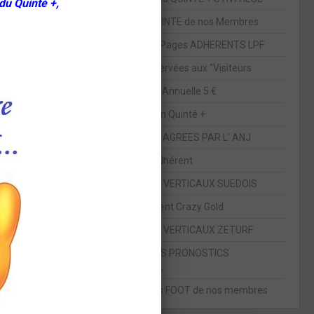
du Quinté +,
Pronos QUINTE de nos Membres
Descriptif Pages ADHERENTS LPF
Pages réservées aux "Visiteurs
Cotisation Annuelle 5 €
Le prochain Quinté +
LES SITES AGREES PAR L' ANJ
Devenir Adhérent
LES PARIS VERTICAUX SUEDOIS
Abonnement Crazy Gold
LES PARIS VERTICAUX ZETURF
CONCOURS PRONOSTICS
FOOTBALL
Les pronos FOOT de nos membres