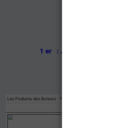
Le podium des 3 meilleurs b
1 er : Just FONTAINE (Fran
2 ème : Sandor KOCSIS (Hon
3 ème : Gerhard MULLER (Al
Ci-dessous, vous trouverez les podi