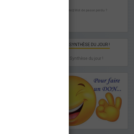
Créer un compte
|
Mot de passe perdu ?
VALIDER
QUINTÉ : LA SYNTHÈSE DU JOUR !
Quinté : La Synthèse du jour !