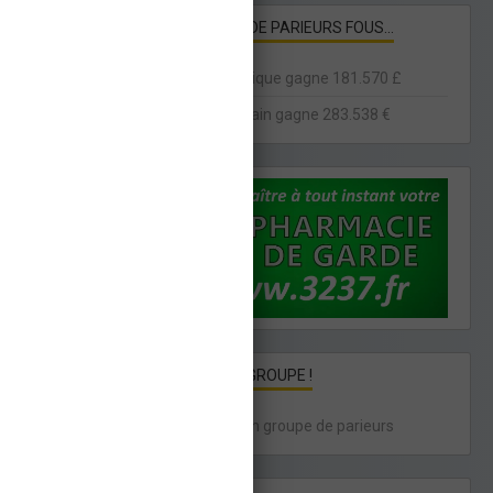
HISTOIRES DE PARIEURS FOUS...
Un britannique gagne 181.570 £
Un américain gagne 283.538 €
PARIER EN GROUPE !
Intégrez un groupe de parieurs