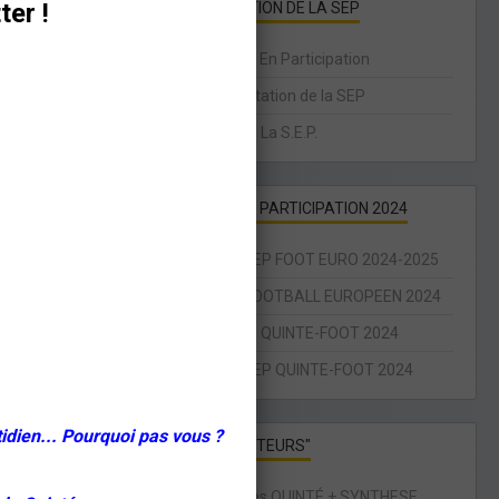
ter !
PRÉSENTATION DE LA SEP
La Société En Participation
Réglementation de la SEP
Code Civil : La S.E.P.
SOCIÉTÉ EN PARTICIPATION 2024
ENJEUX SEP FOOT EURO 2024-2025
SEP LPF FOOTBALL EUROPEEN 2024
INFOS SEP QUINTE-FOOT 2024
ENJEUX SEP QUINTE-FOOT 2024
idien... Pourquoi pas vous ?
PAGES "VISITEURS"
Statistiques QUINTÉ + SYNTHESE