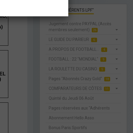
PAGES "ADHÉRENTS LPF"
Jugement contre PAYPAL (Accès
membres seulement)
26
LE GUIDE DU PARIEUR
6
A PROPOS DE FOOTBALL...
4
FOOTBALL : 22 "MONDIAL"
9
LA ROULETTE DU CASINO
5
Pages "Abonnés Crazy Gold"
18
COMPARATEURS DE CÔTES
11
Quinté du Jeudi 06 Août
Pages réservées aux "Adhérents
Abonnement Hello Asso
Bonus Paris Sportifs