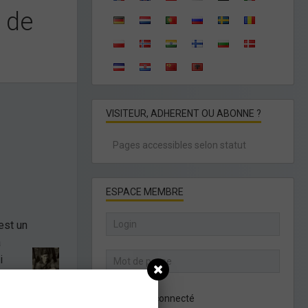
r de
VISITEUR, ADHERENT OU ABONNE ?
Pages accessibles selon statut
ESPACE MEMBRE
est un
a
i
éo, en
e du
Rester connecté