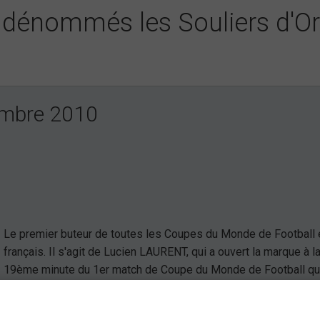
s, dénommés les Souliers d'O
embre 2010
Le premier buteur de toutes les Coupes du Monde de Football 
français. Il s'agit de Lucien LAURENT, qui a ouvert la marque à l
19ème minute du 1er match de Coupe du Monde de Football qu
s'est déroulé le 13 juillet 1930 à l'Estadio Pocitos de Montévid
Urugauy, et qui a vu la victoire de l'équipe de France face à cell