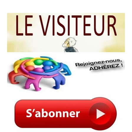
Mexique par 4 à 1.
uteurs des 18 Coupes du Monde est le suivant :
ce) 13 Buts marqués en 1958 en Suède
grie) 11 Buts marqués en 1954 en Allemagne
lemagne) 10 Buts marqués en 1970 au Mexique
ums des meilleurs buteurs de chaque Coupe du Monde :