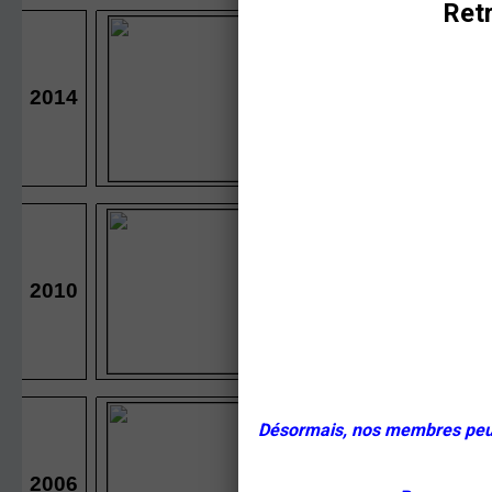
Retr
Désormais, nos membres peuven