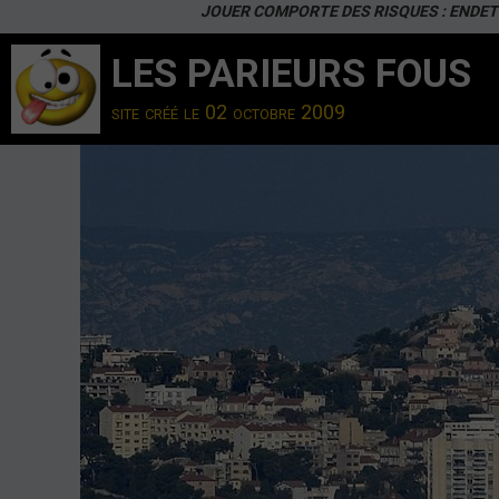
JOUER COMPORTE DES RISQUES : ENDET
LES PARIEURS FOUS
site créé le 02 octobre 2009