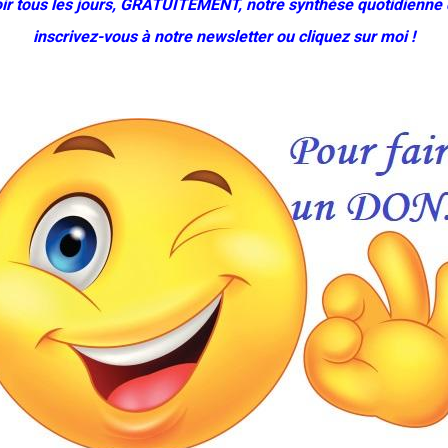
ir tous les jours, GRATUITEMENT, notre synthèse quotidienne 
inscrivez-vous à notre newsletter ou cliquez sur moi !