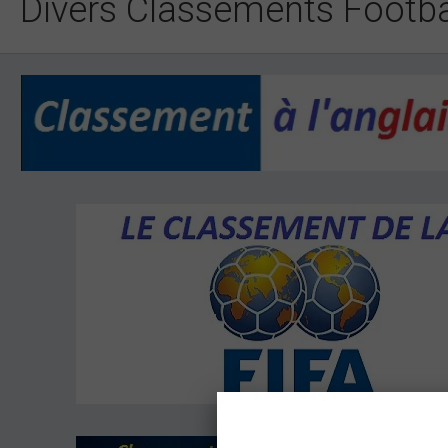
Divers Classements Footba