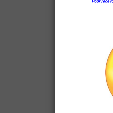
Pour recevo