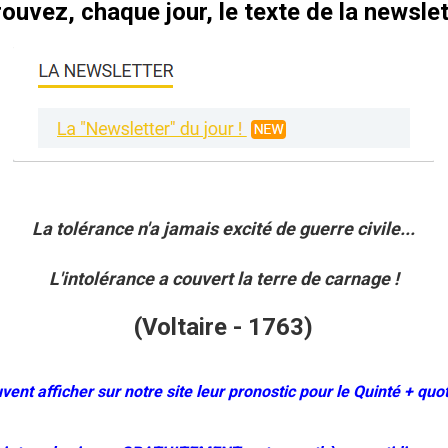
ouvez, chaque jour, le texte de la newslet
La tolérance n'a jamais excité de guerre civile...
L'intolérance a couvert la terre de carnage !
(Voltaire - 1763)
t afficher sur notre site leur pronostic pour le Quinté + quot