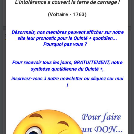
L'intolérance a couvert la terre de carnage !
CONCOURS PRONOSTICS FOOTBALL
(Voltaire - 1763)
Les pronos FOOT de nos membres
Désormais, nos membres peuvent afficher sur notre
PAGES "ADHÉRENTS LPF"
site leur pronostic pour le Quinté + quotidien...
Pourquoi pas vous ?
Jugement contre PAYPAL (Accès membres seulement)
26
LE GUIDE DU PARIEUR
6
Pour recevoir tous les jours, GRATUITEMENT, notre
synthèse quotidienne du Quinté +,
A PROPOS DE FOOTBALL...
4
inscrivez-vous à notre newsletter ou cliquez sur moi
FOOTBALL : 22 "MONDIAL"
9
!
LA ROULETTE DU CASINO
5
Pages "Abonnés Crazy Gold"
18
COMPARATEURS DE CÔTES
11
Quinté du Jeudi 06 Août
Pages réservées aux "Adhérents