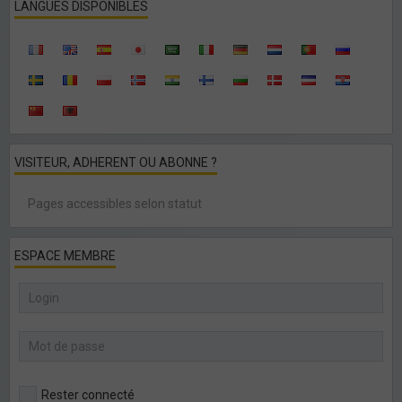
LANGUES DISPONIBLES
VISITEUR, ADHERENT OU ABONNE ?
Pages accessibles selon statut
ESPACE MEMBRE
Rester connecté