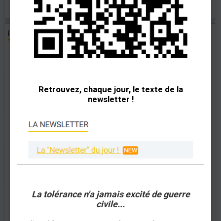
ENJEUX SEP QUINTE-FOOT 2024
PAGES "VISITEURS"
Statistiques QUINTÉ + SYNTHESE
Pronos QUINTE de nos Membres
Retrouvez, chaque jour, le texte de la
Descriptif Pages ADHERENTS LPF
newsletter !
Pages réservées aux "Visiteurs
Cotisation Annuelle 5 €
Le prochain Quinté +
LES SITES AGREES PAR L' ANJ
Devenir Adhérent
LES PARIS VERTICAUX SUEDOIS
La tolérance n'a jamais excité de guerre
Abonnement Crazy Gold
civile...
LES PARIS VERTICAUX ZETURF