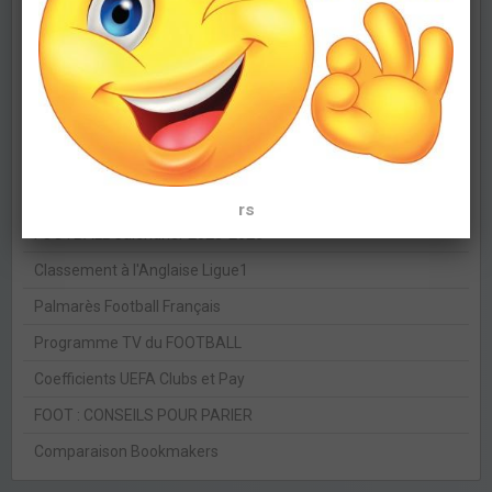
Abonnement Hello Asso
Bonus Paris Sportifs
Bonus Paris Hippiques
Bonus Poker
Page Accès Adhérents
Paiement Abonnement Crazy Gold
rs
FOOTBALL Calendrier 2025-2026
Classement à l'Anglaise Ligue1
Palmarès Football Français
Programme TV du FOOTBALL
Coefficients UEFA Clubs et Pay
FOOT : CONSEILS POUR PARIER
Comparaison Bookmakers