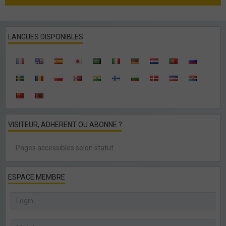
LANGUES DISPONIBLES
VISITEUR, ADHERENT OU ABONNE ?
Pages accessibles selon statut
ESPACE MEMBRE