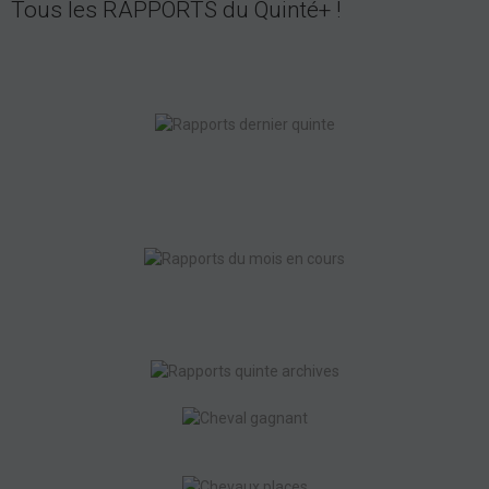
Tous les RAPPORTS du Quinté+ !