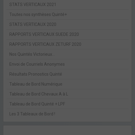
STATS VERTICAUX 2021
Toutes nos synthèses Quinté+
STATS VERTICAUX 2020
RAPPORTS VERTICAUX SUEDE 2020
RAPPORTS VERTICAUX ZETURF 2020
Nos Quintés Victorieux...
Envoi de Courriels Anonymes
Résultats Pronostics Quinté
Tableau de Bord Numérique
Tableau de Bord Chevaux A à L
Tableau de Bord Quinté + LPF
Les 3 Tableaux de Bord !