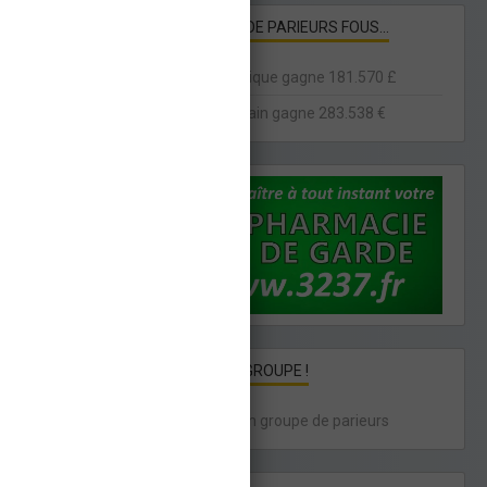
HISTOIRES DE PARIEURS FOUS...
Un britannique gagne 181.570 £
Un américain gagne 283.538 €
PARIER EN GROUPE !
Intégrez un groupe de parieurs