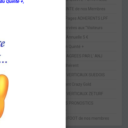
du Quinté +,
Pronos QUINTE de nos Membres
Descriptif Pages ADHERENTS LPF
Pages réservées aux "Visiteurs
Cotisation Annuelle 5 €
Le prochain Quinté +
LES SITES AGREES PAR L' ANJ
Devenir Adhérent
LES PARIS VERTICAUX SUEDOIS
Abonnement Crazy Gold
LES PARIS VERTICAUX ZETURF
CONCOURS PRONOSTICS
FOOTBALL
Les pronos FOOT de nos membres