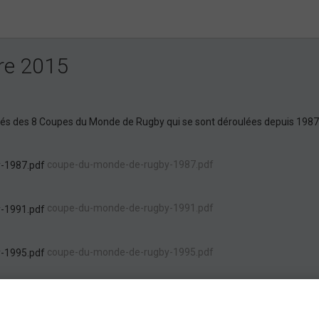
re 2015
llés des 8 Coupes du Monde de Rugby qui se sont déroulées depuis 1987
coupe-du-monde-de-rugby-1987.pdf
coupe-du-monde-de-rugby-1991.pdf
coupe-du-monde-de-rugby-1995.pdf
coupe-du-monde-de-rugby-1999.pdf