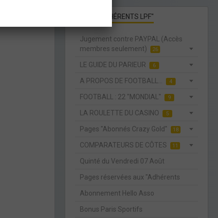
PAGES "ADHÉRENTS LPF"
Jugement contre PAYPAL (Accès
membres seulement)
26
LE GUIDE DU PARIEUR
6
A PROPOS DE FOOTBALL...
4
FOOTBALL : 22 "MONDIAL"
9
LA ROULETTE DU CASINO
5
Pages "Abonnés Crazy Gold"
18
COMPARATEURS DE CÔTES
11
Quinté du Vendredi 07 Août
Pages réservées aux "Adhérents
Abonnement Hello Asso
Bonus Paris Sportifs