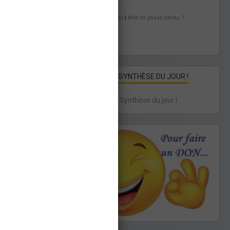
Créer un compte
|
Mot de passe perdu ?
VALIDER
QUINTÉ : LA SYNTHÈSE DU JOUR !
Quinté : La Synthèse du jour !