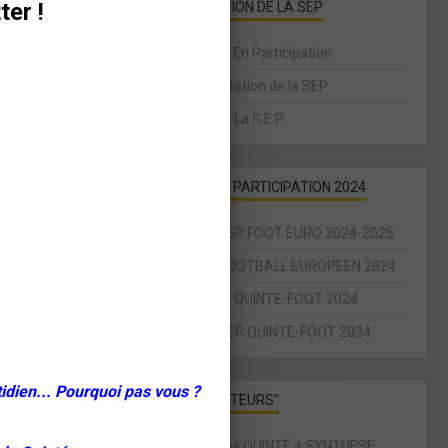
ter !
PRÉSENTATION DE LA SEP
La Société En Participation
Réglementation de la SEP
Code Civil : La S.E.P.
SOCIÉTÉ EN PARTICIPATION 2024
ENJEUX SEP FOOT EURO 2024-2025
SEP LPF FOOTBALL EUROPEEN 2024
INFOS SEP QUINTE-FOOT 2024
ENJEUX SEP QUINTE-FOOT 2024
idien... Pourquoi pas vous ?
PAGES "VISITEURS"
Statistiques QUINTÉ + SYNTHESE