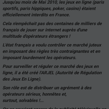
Jusqu'au mois de Mai 2010, les jeux en ligne (paris
sportifs, paris hippiques, poker, casino) étaient
officiellement interdits en France.
Cela n'empêchait pas des centaines de milliers de
français de jouer sur internet auprès d'une
multitude d'opérateurs étrangers !
L'état français a voulu contrôler ce marché juteux
en imposant des règles très contraignantes et en
imposant lourdement les opérateurs.
Pour surveiller et réguler ce marché des jeux en
ligne, il a été créé l'ARJEL (Autorité de Régulation
des Jeux En Ligne).
Son rôle est de distribuer un agrément à des
opérateurs sérieux, honnêtes et,
surtout,
solvables
!...