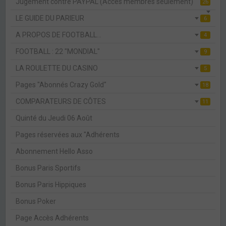
Jugement contre PAYPAL (Accès membres seulement)
26
LE GUIDE DU PARIEUR
6
A PROPOS DE FOOTBALL...
4
FOOTBALL : 22 "MONDIAL"
9
LA ROULETTE DU CASINO
5
Pages "Abonnés Crazy Gold"
18
COMPARATEURS DE CÔTES
11
Quinté du Jeudi 06 Août
Pages réservées aux "Adhérents
Abonnement Hello Asso
Bonus Paris Sportifs
Bonus Paris Hippiques
Bonus Poker
Page Accès Adhérents