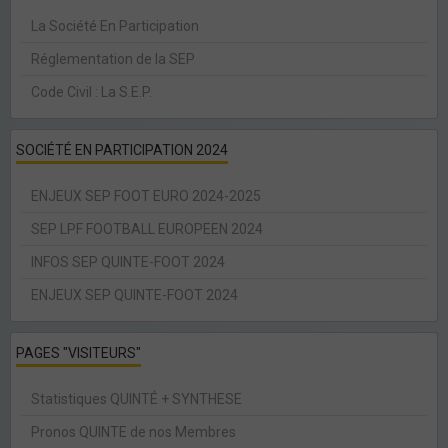
La Société En Participation
Réglementation de la SEP
Code Civil : La S.E.P.
SOCIÉTÉ EN PARTICIPATION 2024
ENJEUX SEP FOOT EURO 2024-2025
SEP LPF FOOTBALL EUROPEEN 2024
INFOS SEP QUINTE-FOOT 2024
ENJEUX SEP QUINTE-FOOT 2024
PAGES "VISITEURS"
Statistiques QUINTÉ + SYNTHESE
Pronos QUINTE de nos Membres