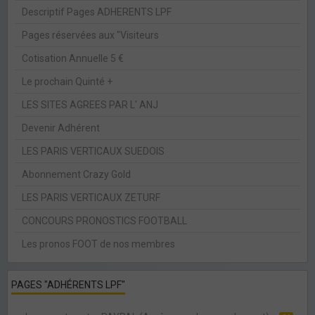
Descriptif Pages ADHERENTS LPF
Pages réservées aux "Visiteurs
Cotisation Annuelle 5 €
Le prochain Quinté +
LES SITES AGREES PAR L' ANJ
Devenir Adhérent
LES PARIS VERTICAUX SUEDOIS
Abonnement Crazy Gold
LES PARIS VERTICAUX ZETURF
CONCOURS PRONOSTICS FOOTBALL
Les pronos FOOT de nos membres
PAGES "ADHÉRENTS LPF"