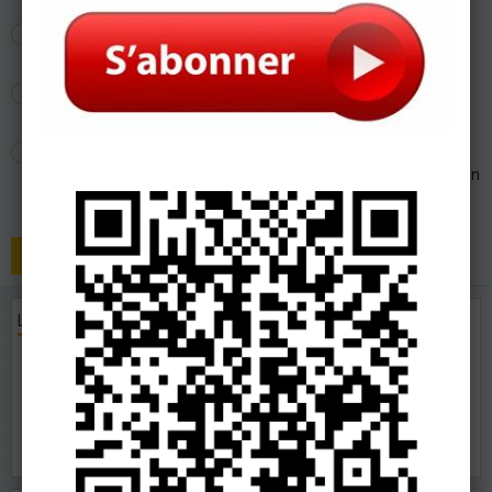
Poursuivre FRANCE PARI en justice pour discrimination et lui
retirer son agrément.
Se dissoudre car l'ARJEL ne sert à rien et ne protège pas les
parieurs français.
Obliger tous les opérateurs agréés à déposer une caution
proportionnelle au nombre de clients à la caisse de consignation
pour couvrir une liquidation inopinée.
VOTER
VOIR LES RÉSULTATS
LANGUES DISPONIBLES