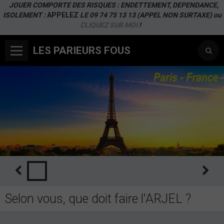
JOUER COMPORTE DES RISQUES : ENDETTEMENT, DEPENDANCE,
ISOLEMENT :
APPELEZ
LE 09 74 75 13 13 (APPEL NON SURTAXE) ou
CLIQUEZ SUR MOI
!
LES PARIEURS FOUS
Selon vous, que doit faire l'ARJEL ?