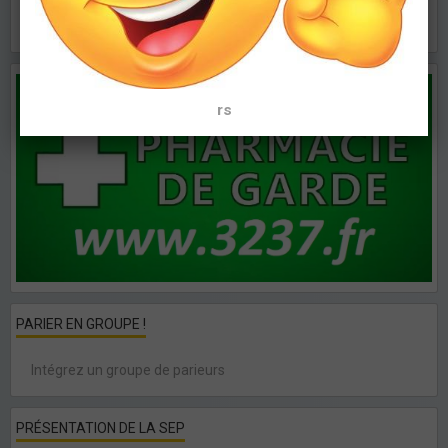
Un américain gagne 283.538 €
rs
PARIER EN GROUPE !
Intégrez un groupe de parieurs
PRÉSENTATION DE LA SEP