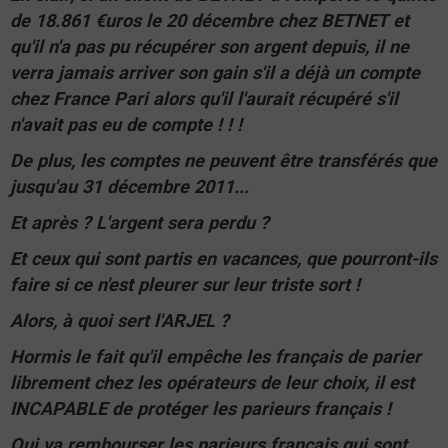
de 18.861 €uros le 20 décembre chez BETNET et
qu'il n'a pas pu récupérer son argent depuis, il ne
verra jamais arriver son gain s'il a déjà un compte
chez France Pari alors qu'il l'aurait récupéré s'il
n'avait pas eu de compte ! ! !
De plus, les comptes ne peuvent être transférés que
jusqu'au 31 décembre 2011...
Et après ? L'argent sera perdu ?
Et ceux qui sont partis en vacances, que pourront-ils
faire si ce n'est pleurer sur leur triste sort !
Alors,
à quoi sert l'ARJEL ?
Hormis le fait qu'il empêche les français de parier
librement chez les opérateurs de leur choix, il est
INCAPABLE de protéger les parieurs français !
Qui va rembourser les parieurs français qui sont